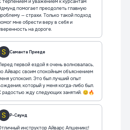
С терпением и уважением к курсантам
Эдмунд помогает преодолеть главную
проблему — страхи. Только такой подход
помог мне обрести веру в себя и
уверенность на дороге.
Саманта Приеде
Перед первой ездой я очень волновалась,
но Айварс своим спокойным объяснением
меня успокоил. Это был лучший опыт
вождения, который у меня когда-либо был.
С радостью жду следующих занятий. 😊🔥
Р-Саунд
Отличный инструктор Айварс Апшеникс!