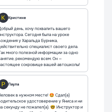
Кристине
Добрый день, хочу похвалить вашего
инструктора. Сегодня была на уроке
вождения у Харальда Бурника,
действительно специалист своего дела.
Так много полезной информации за одно
занятие, рекомендую всем. Он —
настоящее сокровище вашей автошколы!
Паула
Человек в нужном месте! 🤩 Сдал(а)
водительское удостоверение у Яниса и ни
на секунду не пожалел(а). 🤓 Инструктор и