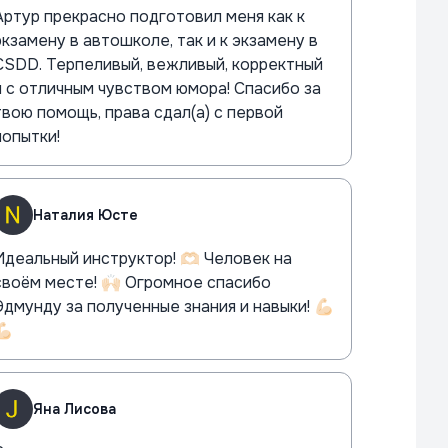
Артур прекрасно подготовил меня как к
экзамену в автошколе, так и к экзамену в
CSDD. Терпеливый, вежливый, корректный
и с отличным чувством юмора! Спасибо за
твою помощь, права сдал(а) с первой
попытки!
Наталия Юсте
Идеальный инструктор! 🫶🏻 Человек на
своём месте! 🙌🏻 Огромное спасибо
Эдмунду за полученные знания и навыки! 💪🏻
🏻
Яна Лисова