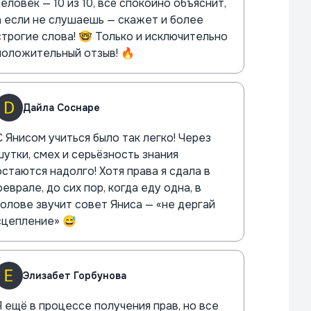
человек — 10 из 10, всё спокойно объяснит,
а если не слушаешь — скажет и более
строгие слова! 🤓 Только и исключительно
положительный отзыв! 🔥
Дайла Соснaре
С Янисом учиться было так легко! Через
шутки, смех и серьёзность знания
остаются надолго! Хотя права я сдала в
феврале, до сих пор, когда еду одна, в
голове звучит совет Яниса — «не дергай
сцепление» 😅
Элизабет Горбунова
Я ещё в процессе получения прав, но все