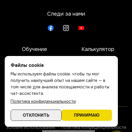
Следи за нами
Обучение
Калькулятор
E-vide
Команда
Файлы cookie
Мы используем файлы cookie, чтобы ты мог
Отзывы
ЧЗВ
получить наилучший опыт на нашем сайте — в
том числе для анализа посещаемости и работы
О нас
Контакты
чат-ассистента.
Политика конфиденциальности
ОТКЛОНИТЬ
ПРИНИМАЮ
© SIA BURNICKIS. Все права защищены.
Условия использования
Политика конфиденциальности